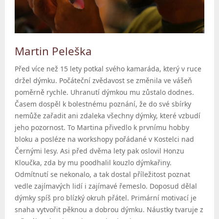
Martin Peleška
Před více než 15 lety potkal svého kamaráda, který v ruce
držel dýmku. Počáteční zvědavost se změnila ve vášeň
poměrně rychle. Uhranutí dýmkou mu zůstalo dodnes.
Časem dospěl k bolestnému poznání, že do své sbírky
nemůže zařadit ani zdaleka všechny dýmky, které vzbudí
jeho pozornost. To Martina přivedlo k prvnímu hobby
bloku a posléze na workshopy pořádané v Kostelci nad
Černými lesy. Asi před dvěma lety pak oslovil Honzu
Kloučka, zda by mu poodhalil kouzlo dýmkařiny.
Odmítnutí se nekonalo, a tak dostal příležitost poznat
vedle zajímavých lidí i zajímavé řemeslo. Doposud dělal
dýmky spíš pro blízký okruh přátel. Primární motivací je
snaha vytvořit pěknou a dobrou dýmku. Náustky tvaruje z