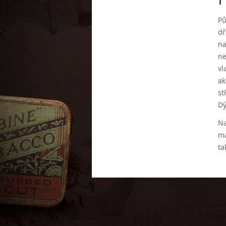
Pů
dř
na
ne
vl
ak
st
Dý
Na
má
ta