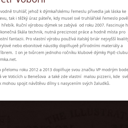
vodně truhlář, jehož k dýmkařskému řemeslu přivedla jak láska ke
evu, tak i těžký úraz páteře, kdy musel své truhlářské řemeslo pově
 hřebík. Ruční výrobou dýmek se zabývá od roku 2007. Fascinuje 
konečná škála technik, nutná preciznost práce a hodně místa pro
astní fantazii. Pro vlastní výrobu používá italský briár nejvyšší kvalit
rylové nebo ebonitové náustky doplňujeě přírodními materiály a
říbrem. I on je tvůrcem jednoho ročníku klubové dýmky PipE-clubu
mka.net.
 přelomu roku 2012 a 2013 doplňuje svou značku VP modrým bod
 ve Voticích u Benešova a také zde vlastní malou pizzerii, kde s
k mohou spojit návštěvu dílny s nasycením svých žaludků.