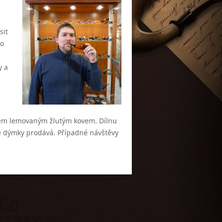
sit
ho
y a
em lemovaným žlutým kovem. Dílnu
vé dýmky prodává. Případné návštěvy